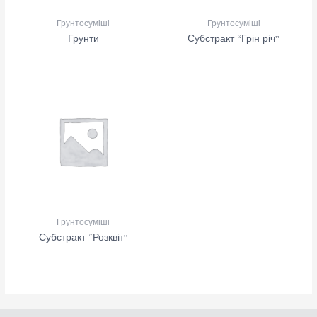
Грунтосуміші​
Грунтосуміші​
Грунти
Субстракт “Грін річ”
Грунтосуміші​
Субстракт “Розквіт”