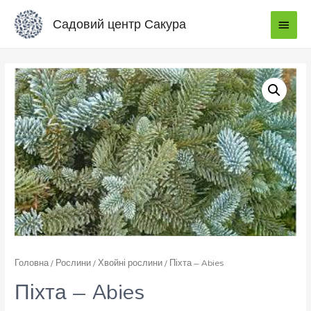
Садовий центр Сакура
Головна
/
Рослини
/
Хвойні рослини
/ Піхта – Abies
Піхта – Abies