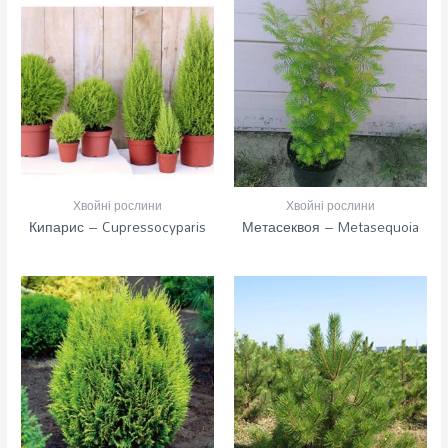
Хвойні рослини
Хвойні рослини
Кипарис – Cupressocyparis
Метасеквоя – Metasequoia