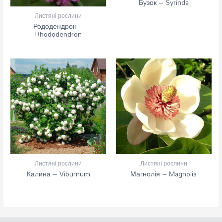
Бузок – Syrinda
Листяні рослини
Рододендрон –
Rhododendron
Листяні рослини
Листяні рослини
Калина – Viburnum
Магнолія – Magnolia